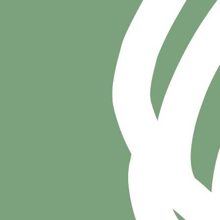
LEINENFÜHRIGKEITSKURS
Der 6 Wochen Intensivkurs
Leinenführigkeitskurs